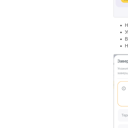
Н
У
В
Н