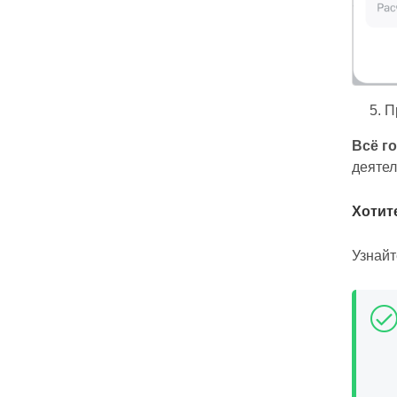
5. Пр
Всё г
деятел
Хотит
Узнай