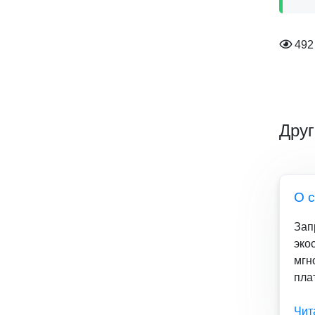
492
Друг
О 
Зап
эко
мгн
пла
Чит