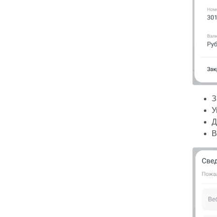
З
У
Д
В